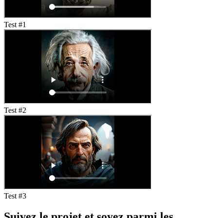
Test #
1
Test #
2
Test #
3
Suivez le projet et soyez parmi les